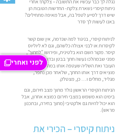
נגלה לך כבר עכשיו את התשובה – צלקת! אחרי
ניתוח קיסרי נשארת צלקת- החדשות הטובות הן
שיש דרך לסייע לטפל בה, אבל מאיפה מתחילים?
באנו לעשות לך סדר
לניתוח קיסרי, בניגוד למה שנדמה, אין שום קשר
לקיסרות או לבני אצולה כלשהם, וגם לא ליוליוס
קיסר. מקור השם הוא בלטינית, ופירושו "לחתוך",
מפני שבמהלכו נעשה חתך בבטן ובדופן הרחם. את
לפני ואחרי
העובר ואת השליה שעטפה אותו במהלך ההיריון
מוציאים דרך אותו החתך, שלאחר מכן נתפר,
מגליד, מחלים ו… כן, מצטלק.
הניתוח הקיסרי הראשון נולד מתוך מצב חירום, וגם
בימינו הוא משמש במצבי חירום כמוצא אחרון, אבל
הוא יכול להיות גם אלקטיבי (מתוך בחירה, ובתכנון
מראש).
ניתוח קיסרי – הכירי את