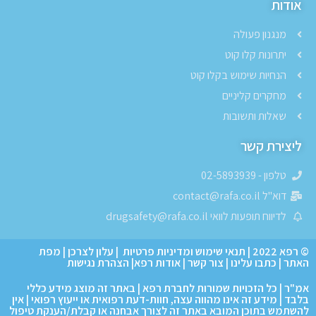
אודות
מנגנון פעולה
יתרונות קלו קוט
הנחיות שימוש בקלו קוט
מחקרים קליניים
שאלות ותשובות
ליצירת קשר
טלפון - 02-5893939
דוא"ל contact@rafa.co.il
לדיווח תופעות לוואי drugsafety@rafa.co.il
© רפא 2022
|
תנאי שימוש ומדיניות פרטיות
|
עלון לצרכן
|
מפת
האתר
|
כתבו עלינו
|
צור קשר
|
אודות רפא
|
הצהרת נגישות
אמ"ר | כל הזכויות שמורות לחברת רפא | באתר זה מוצג מידע כללי
בלבד | מידע זה אינו מהווה עצה, חוות-דעת רפואית או ייעוץ רפואי | אין
להשתמש בתוכן המובא באתר זה לצורך אבחנה או קבלת/הענקת טיפול