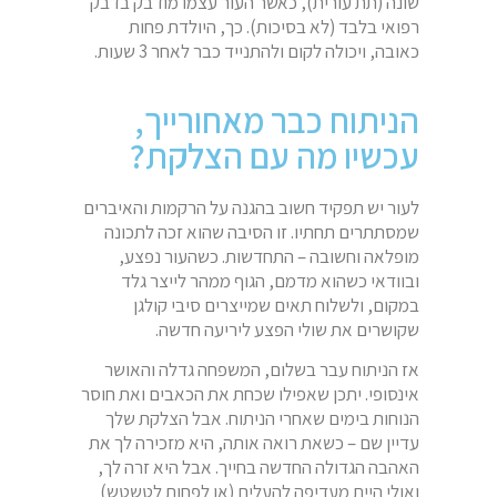
שונה (תת עורית), כאשר העור עצמו מודבק בדבק
רפואי בלבד (לא בסיכות). כך, היולדת פחות
כאובה, ויכולה לקום ולהתנייד כבר לאחר 3 שעות.
הניתוח כבר מאחורייך,
עכשיו מה עם הצלקת?
לעור יש תפקיד חשוב בהגנה על הרקמות והאיברים
שמסתתרים תחתיו. זו הסיבה שהוא זכה לתכונה
מופלאה וחשובה – התחדשות. כשהעור נפצע,
ובוודאי כשהוא מדמם, הגוף ממהר לייצר גלד
במקום, ולשלוח תאים שמייצרים סיבי קולגן
שקושרים את שולי הפצע ליריעה חדשה.
אז הניתוח עבר בשלום, המשפחה גדלה והאושר
אינסופי. יתכן שאפילו שכחת את הכאבים ואת חוסר
הנוחות בימים שאחרי הניתוח. אבל הצלקת שלך
עדיין שם – כשאת רואה אותה, היא מזכירה לך את
האהבה הגדולה החדשה בחייך. אבל היא זרה לך,
ואולי היית מעדיפה להעלים (או לפחות לטשטש)