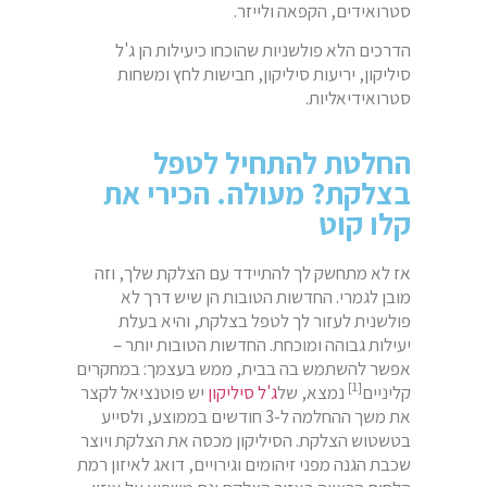
סטרואידים, הקפאה ולייזר.
הדרכים הלא פולשניות שהוכחו כיעילות הן ג'ל
סיליקון, יריעות סיליקון, חבישות לחץ ומשחות
סטרואידיאליות.
החלטת להתחיל לטפל
בצלקת? מעולה. הכירי את
קלו קוט
אז לא מתחשק לך להתיידד עם הצלקת שלך, וזה
מובן לגמרי. החדשות הטובות הן שיש דרך לא
פולשנית לעזור לך לטפל בצלקת, והיא בעלת
יעילות גבוהה ומוכחת. החדשות הטובות יותר –
אפשר להשתמש בה בבית, ממש בעצמך: במחקרים
[1]
קליניים
נמצא, של
ג
'
ל
סיליקון
יש פוטנציאל לקצר
את משך ההחלמה ל-3 חודשים בממוצע, ולסייע
בטשטוש הצלקת. הסיליקון מכסה את הצלקת ויוצר
שכבת הגנה מפני זיהומים וגירויים, דואג לאיזון רמת