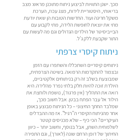
מכך. ישנן התוויות לביצוע ניתוח מתוכנן מראש: מצב
בריאותי, היסטוריית לידות, מצג עכוז, הערכת
משקל חריגה ועוד. החדשות הטובות הן שאת יודעת
מתי את יוצאת לחופשת הלידה, מתי לקבוע עם
הבייביסיטר של הילדים הגדולים וגם מה לעשות עם
התור שקבעת ללק ג'ל.
ניתוח קיסרי צרפתי
ניתוחים קיסריים השתכללו והשתפרו עם הזמן
ובצמוד להתקדמות הרפואה. בשיטה הצרפתית,
שמבוצעת בשלב זה רק בניתוחים אלקטיביים,
היולדת זוכה להיות חלק בלתי נפרד מהלידה. היא
רואה את התהליך (אין פרגוד), נושפת ולוחצת את
הילוד אל עבר הפתח בבטן. אבל חשוב מכך,
שמלבד החתך החיצוני – כל הניתוח מבוצע באופן
אחר מהניתוח הקיסרי ה"רגיל". אז מה ההבדלים
העיקריים? הכי כיף – שלא מכניסים קטטר
לשלפוחית השתן, אבל בנוסף, וחשוב יותר – כיוון
החיתוך של דופן הרחם שונה (לאורך), וגם התפירה