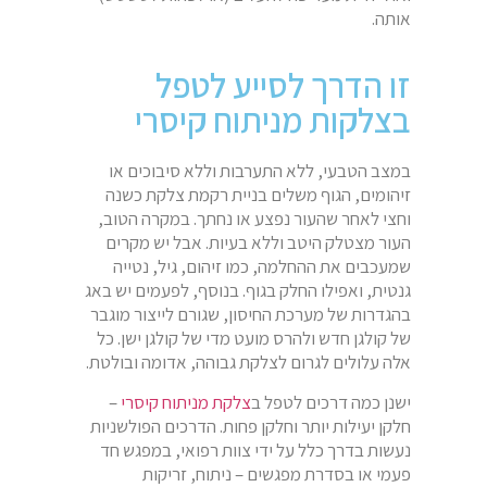
אותה.
זו הדרך לסייע לטפל
בצלקות מניתוח קיסרי
במצב הטבעי, ללא התערבות וללא סיבוכים או
זיהומים, הגוף משלים בניית רקמת צלקת כשנה
וחצי לאחר שהעור נפצע או נחתך. במקרה הטוב,
העור מצטלק היטב וללא בעיות. אבל יש מקרים
שמעכבים את ההחלמה, כמו זיהום, גיל, נטייה
גנטית, ואפילו החלק בגוף. בנוסף, לפעמים יש באג
בהגדרות של מערכת החיסון, שגורם לייצור מוגבר
של קולגן חדש ולהרס מועט מדי של קולגן ישן. כל
אלה עלולים לגרום לצלקת גבוהה, אדומה ובולטת.
ישנן כמה דרכים לטפל ב
צלקת מניתוח קיסרי
–
חלקן יעילות יותר וחלקן פחות. הדרכים הפולשניות
נעשות בדרך כלל על ידי צוות רפואי, במפגש חד
פעמי או בסדרת מפגשים – ניתוח, זריקות