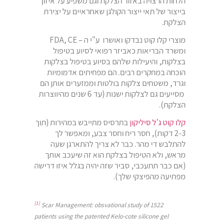
הלחות הרצויה באזור הצלקת וגם משפיע על איזון
בייצור של תאי ייצור הקולגן שאחראיים על יצירת
הצלקת.
מוצרי קלו קוט נבדקו ואושרו ע"י ה – FDA, CE
ומשרד הבריאות כאביזר רפואי לסיוע בטיפול
בצלקות, והיעילות שלהם בסיוע בטיפול בצלקות
הוכחה במחקרים רבים. הם מפחיתים אדמומיות
וגרד, משטחים צלקות בולטות וממזערים אותן הם
מסייעים גם לצלקות ישנות (עד 6 שנים מהיווצרות
הצלקת).
קלו קוט ג'ל סיליקון
בתרסיס מתייבש במהירות (תוך
2-3 דקות), חסר ריח וחסר צבע, ומאפשר לך
להתלבש די מהר. כבר לא צריך להתארגן שעה
מראש, ולא הטיפול בצלקת הוא זה שיעכב אותך
(אם כבר תתעכבי, סביר שזה יהיה בגלל איזו דרישה
מפתיעה מהפיצקי שלך).
[1]
Scar Management: obsvational study of 1522
patients using the patented Kelo-cote silicone gel