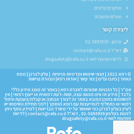
מחקרים קליניים
שאלות ותשובות
ליצירת קשר
טלפון - 02-5893939
דוא"ל contact@rafa.co.il
לדיווח תופעות לוואי drugsafety@rafa.co.il
© רפא 2022
|
תנאי שימוש ומדיניות פרטיות
|
עלון לצרכן
|
מפת
האתר
|
כתבו עלינו
|
צור קשר
|
אודות רפא
|
הצהרת נגישות
אמ"ר | כל הזכויות שמורות לחברת רפא | באתר זה מוצג מידע כללי
בלבד | מידע זה אינו מהווה עצה, חוות-דעת רפואית או ייעוץ רפואי | אין
להשתמש בתוכן המובא באתר זה לצורך אבחנה או קבלת/הענקת טיפול
רפואי או כתחליף להתייעצות עם רופא מוסמך | לפני תחילת השימוש יש
לעיין בעלון לצרכן כפי שאושר על ידי משרד הבריאות | למידע נוסף ניתן
לפנות בטלפון 02-5893939 , דוא"ל contact@rafa.co.il | לדיווח
תופעות לוואי drugsafety@rafa.co.il