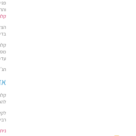
פגי
והח
קלו-
הצל
בדיו
עדכ
הג'ל מטפל
אז 
להפ
רבים. קלו-קו
ניתן