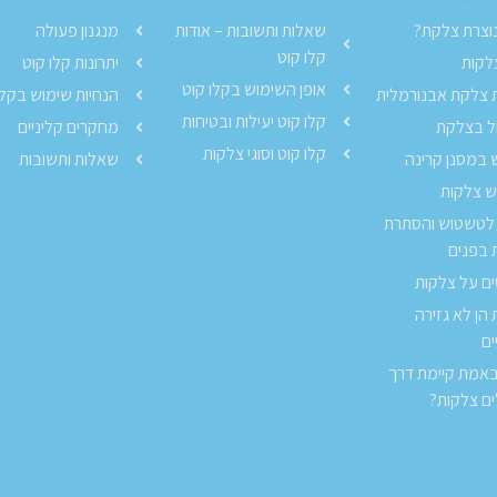
נוצרת צלקת?
שאלות ותשובות – אודות
מנגנון פעולה
קלו קוט
צלקות
יתרונות קלו קוט
אופן השימוש בקלו קוט
 צלקת אבנורמלית
הנחיות שימוש בקלו
קלו קוט יעילות ובטיחות
ל בצלקת
מחקרים קליניים
קלו קוט וסוגי צלקות
 במסנן קרינה
שאלות ותשובות
 צלקות
 לטשטוש והסתרת
 בפנים
ים על צלקות
הן לא גזירה
ם
אמת קיימת דרך
ם צלקות?