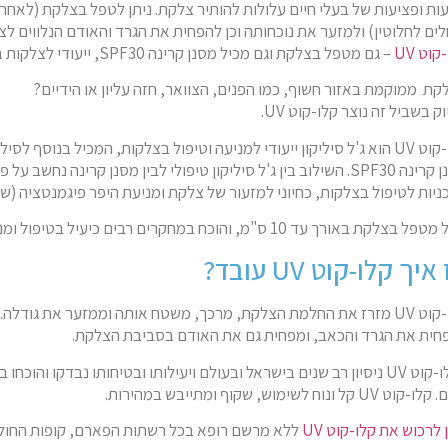
עות ופציעות של בעלי חיים עלולות להותיר צלקת. ניתן לטפל בצלקת (לאח
לים לחלוטין) ולמזער את נוכחותה וכן להפחית את הגרד והאודם הנלווים לצ
קוט UV
– גם מטפל בצלקת וגם מכיל מסנן קרינה SPF30, ייעודי לצלקות באזורים חשופים.
קת ממוקמת באזור חשוף, כמו הפנים, הצוואר, חזה עליון או הידיים?
ק בשביל זה נוצר קלו-קוט UV.
קלו-קוט UV הוא ג'ל סיליקון ייעודי למניעה וטיפול בצלקות, המכיל בנוסף לסי
מסנן קרינה SPF30. השילוב בין ג'ל סיליקון טיפולי לבין מסנן קרינה נחשב 
ניות לטיפול בצלקות, כחיוני למזעור של צלקת ומניעת היפר פיגמנטציה (שינ
 בצלקת באורך עד 10 ס"מ, והוכח במחקרים רבים כיעיל בטיפול ומניעה של צלקות .
איך קלו-קוט UV עובד?
קלו-קוט UV מזרז את החלמת הצלקת, מרכך, משטח אותה וממזער את גודלה
חית את הגרד והכאב, ומפחית גם את האודם בסביבת הצלקת.
לקלו-קוט UV ניסיון רב שנים בישראל ובעולם ויעילותו ובטיחותו נבדקו והוכ
ט UV קל ונוח לשימוש, שקוף ומתייבש במהירות.
 לרכוש את קלו-קוט UV
ללא מרשם רופא בכל רשתות הפארם, קופות החולים