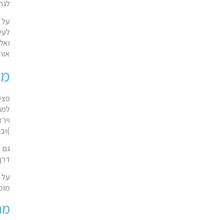
לגר
על 
ואל
אווז
מד
פצע
למנ
ויר
)וב
גם 
דרך
על 
מומ
מה