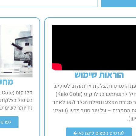
הוראות שימוש​
מחקר
עת התפתחות צלקת אדומה ובולטת יש
להתחיל להשתמש בקלו קוט (Kelo Cote)
בטיפול בצלקות 
 סגירת הפצע ונפילת הגלד ו/או לאחר
נח יותר לשימוש 
 התפרים – על עור סגור ויבש (שאינו
).​
לפרטים
לפרטים נוספים לחצו כאן