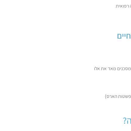
 רפואית
יים
מסכנים מאד את אלו
התפשטות הארס)
?