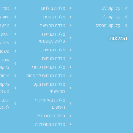
קלו קוט UV
צלקות בילדים
כיצד 
קלו קוט ג'ל
צלקת בפנים
סיווג 
קלו קוט תרסיס
צלקת מפציעה
מניעת
צלקת מניתוח
הטיפו
המלצות
פלסטי/קוסמטי
שימוש
צלקת מכוויה
טשטוש
צלקת מניתוח
איפור
צלקת מניתוח קיסרי
צלקות
צלקת מניתוח לב פתוח
מיתוס
צלקת מניתוח בקע
צלקות 
מפשעתי
משמיי
צלקות באיזורי גוף
האם ב
חשופים
להעלי
היפר-פיגמנטציה
צלקת אבנורמלית