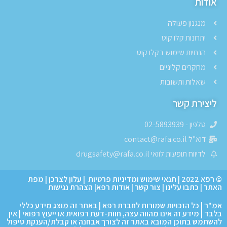
אודות
מנגנון פעולה
יתרונות קלו קוט
הנחיות שימוש בקלו קוט
מחקרים קליניים
שאלות ותשובות
ליצירת קשר
טלפון - 02-5893939
דוא"ל contact@rafa.co.il
לדיווח תופעות לוואי drugsafety@rafa.co.il
© רפא 2022
|
תנאי שימוש ומדיניות פרטיות
|
עלון לצרכן
|
מפת
האתר
|
כתבו עלינו
|
צור קשר
|
אודות רפא
|
הצהרת נגישות
אמ"ר | כל הזכויות שמורות לחברת רפא | באתר זה מוצג מידע כללי
בלבד | מידע זה אינו מהווה עצה, חוות-דעת רפואית או ייעוץ רפואי | אין
להשתמש בתוכן המובא באתר זה לצורך אבחנה או קבלת/הענקת טיפול