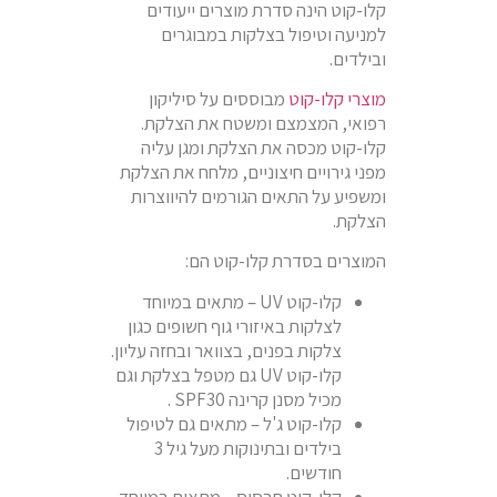
קלו-קוט הינה סדרת מוצרים ייעודים
למניעה וטיפול בצלקות במבוגרים
ובילדים.
מוצרי קלו-קוט
מבוססים על סיליקון
רפואי, המצמצם ומשטח את הצלקת.
קלו-קוט מכסה את הצלקת ומגן עליה
מפני גירויים חיצוניים, מלחח את הצלקת
ומשפיע על התאים הגורמים להיווצרות
הצלקת.
המוצרים בסדרת קלו-קוט הם:
קלו-קוט UV – מתאים במיוחד
לצלקות באיזורי גוף חשופים כגון
צלקות בפנים, בצוואר ובחזה עליון.
קלו-קוט UV גם מטפל בצלקת וגם
מכיל מסנן קרינה SPF30 .
קלו-קוט ג'ל – מתאים גם לטיפול
בילדים ובתינוקות מעל גיל 3
חודשים.
קלו-קוט תרסיס – מתאים במיוחד